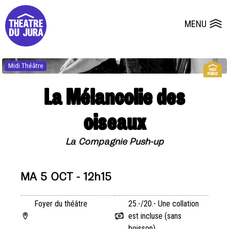
Presse
Fiches et plans techniques
Salles
MENU
Ouvrir le
Dépôts de dossiers
Midi Théâtre
La Mélancolie des
oiseaux
La Compagnie Push-up
MA 5 OCT - 12h15
Foyer du théâtre
25.-/20.- Une collation
est incluse (sans
boisson)