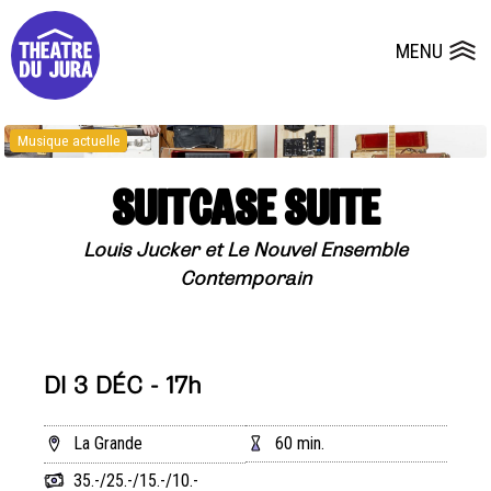
Presse
Fiches et plans techniques
Salles
MENU
Ouvrir le
Dépôts de dossiers
Musique actuelle
SUITCASE SUITE
Louis Jucker et Le Nouvel Ensemble
Contemporain
DI 3 DÉC - 17h
La Grande
60 min.
35.-/25.-/15.-/10.-