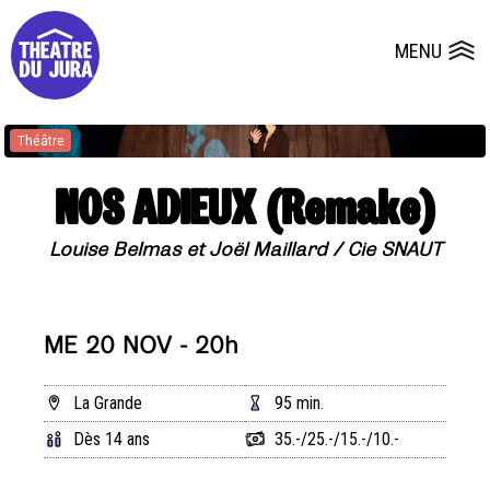
Presse
Fiches et plans techniques
Salles
MENU
Ouvrir le
Dépôts de dossiers
Théâtre
NOS ADIEUX (Remake)
Louise Belmas et Joël Maillard / Cie SNAUT
ME 20 NOV - 20h
La Grande
95 min.
Dès 14 ans
35.-/25.-/15.-/10.-