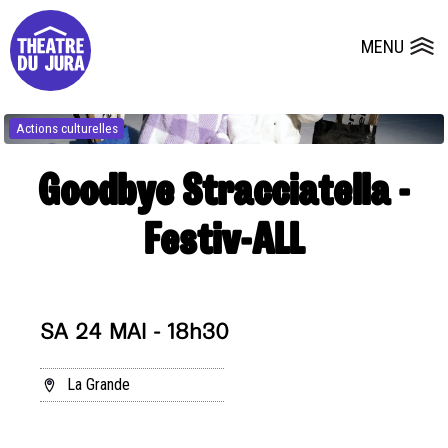
Presse
Fiches et plans techniques
Salles
MENU
Ouvrir le
Dépôts de dossiers
Actions culturelles
Goodbye Stracciatella -
Festiv-ALL
SA 24 MAI - 18h30
La Grande