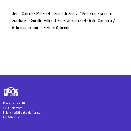
Jeu : Camille Piller et Daniel Jeanloz / Mise en scène et
écriture : Camille Piller, Daniel Jeanloz et Odile Cantero /
Administration : Laetitia Albinati
Route de Bâle 10
2800 Delémont
billetterie@theatre-du-jura.ch
032 566 55 55