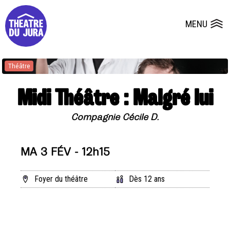
Presse
Fiches et plans techniques
Salles
MENU
Ouvrir le
Dépôts de dossiers
Théâtre
Midi Théâtre : Malgré lui
Compagnie Cécile D.
MA 3 FÉV - 12h15
Foyer du théâtre
Dès 12 ans