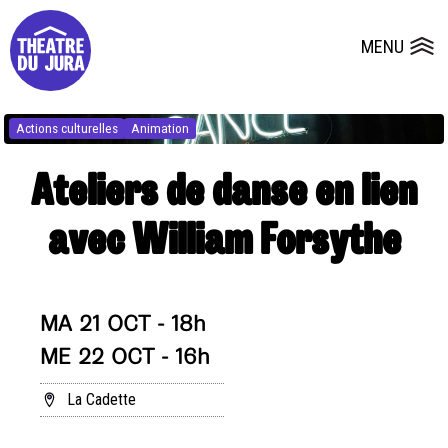
Presse
Fiches et plans techniques
Salles
MENU
Ouvrir le
Dépôts de dossiers
Actions culturelles
Animation
Ateliers de danse en lien
avec William Forsythe
MA 21 OCT - 18h
ME 22 OCT - 16h
La Cadette