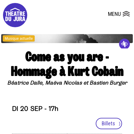
Presse
Fiches et plans techniques
Salles
MENU
Ouvrir le
Dépôts de dossiers
Musique actuelle
Come as you are -
Hommage à Kurt Cobain
Béatrice Dalle, Maëva Nicolas et Bastien Burger
DI 20 SEP - 17h
Billets