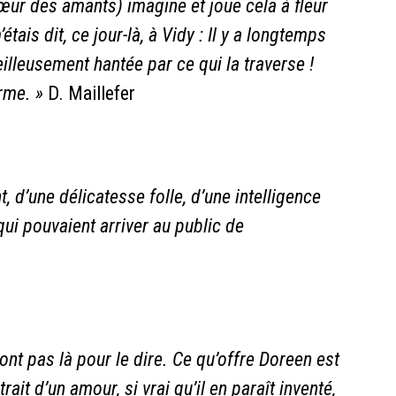
œur des amants) imagine et joue cela à fleur
tais dit, ce jour-là, à Vidy : Il y a longtemps
eilleusement hantée par ce qui la traverse !
rme. »
D. Maillefer
, d’une délicatesse folle, d’une intelligence
qui pouvaient arriver au public de
ont
pas
là
pour
le
dire.
Ce qu’offre
Doreen
est
trait d’un
amour,
si
vrai
qu’il
en
paraît
inventé,