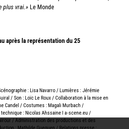
e
plus
vrai.»
Le Monde
au après la représentation du 25
Scénographie : Lisa Navarro / Lumières : Jérémie
iral / Son : Loïc Le Roux / Collaboration à la mise en
nne Candel / Costumes : Magali Murbach /
 technique : Nicolas Ahssaine I a-scene.eu /
Sairour / Administration des productions et des
duction : Mathilde Gueguen / Relations presse :