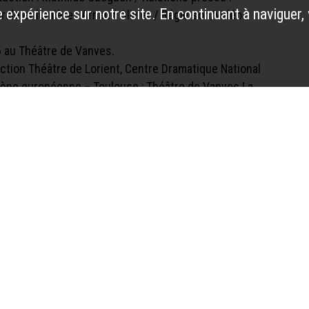
 expérience sur notre site. En continuant à naviguer,
ale et lumière : Arnaud Olivier / Régie son/vidéo :
6 au Théâtre de Vanves.
tion Théâtre de Lorient, Centre Dramatique National
 Scène européenne – Toulouse ; Théâtre de Vanves La
 le Ministère de la Culture – DRAC Île-de-France et
e de l’aide au développement.