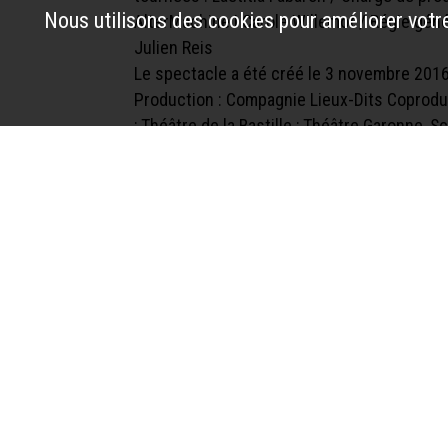
Nous utilisons des cookies pour améliorer votre
AlterMachine I Carole Willemot / Régie génér
Julien Reis
Le spectacle a été créé le 3 novembre 201
Production : Compagnie Lieux-Dits Coproduc
; Théâtre de la Bastille ; Théâtre Garonne,
compagnie Lieux-Dits est conventionnée par
par le Département du Val-de- Marne au titr