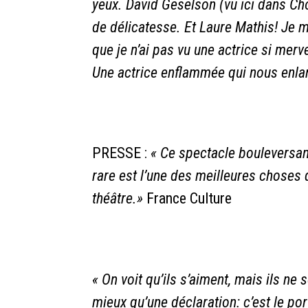
yeux. David Geselson (vu ici dans Ch
de délicatesse. Et Laure Mathis! Je m’é
que je n’ai pas vu une actrice si merv
Une actrice enflammée qui nous enla
PRESSE :
«
Ce spectacle bouleversant
rare est l’une des meilleures choses 
théâtre.»
France Culture
«
On
voit
qu’ils
s’aiment,
mais
ils
ne
s
mieux
qu’une
déclaration:
c’est
le
por