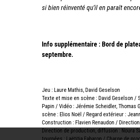
si
bien
réinventé
qu’il en
paraît
encor
Info supplémentaire : Bord de plate
septembre.
Jeu : Laure Mathis, David Geselson
Texte et mise en scène : David Geselson / 
Papin / Vidéo : Jérémie Scheidler, Thomas Gu
scène : Elios Noël / Regard extérieur : Jea
Construction : Flavien Renaudon / Direction
Direction de production, diffusion : Noura 
tournées : Laëtitia Fabaron / Charge de pro