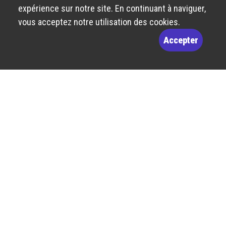
expérience sur notre site. En continuant à naviguer,
vous acceptez notre utilisation des cookies.
Accepter
Route de Bâle 10
2800 Delémont
billetterie@theatre-du-jura.ch
032 566 55 55