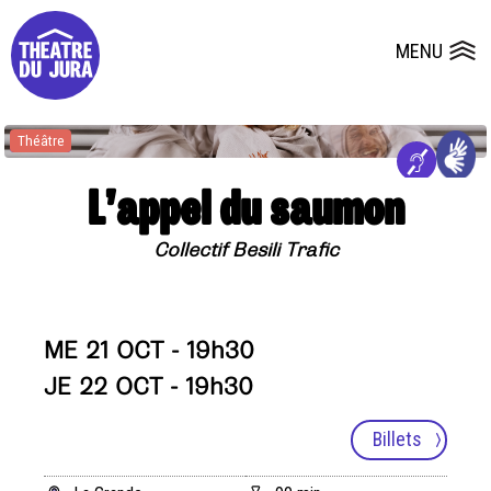
Presse
Fiches et plans techniques
Salles
MENU
Ouvrir le
Dépôts de dossiers
Théâtre
L’appel du saumon
Collectif Besili Trafic
ME 21 OCT - 19h30
JE 22 OCT - 19h30
Billets