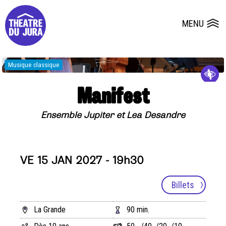
Presse
Fiches et plans techniques
Salles
MENU
Ouvrir le
Dépôts de dossiers
Musique classique
Manifest
Ensemble Jupiter et Lea Desandre
VE 15 JAN 2027 - 19h30
Billets
La Grande
90 min.