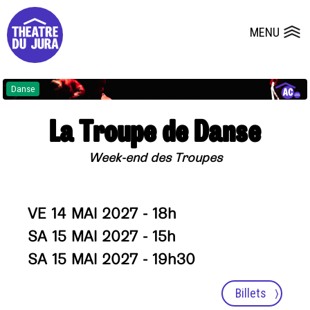
Presse
Fiches et plans techniques
Salles
MENU
Ouvrir le
Dépôts de dossiers
Danse
La Troupe de Danse
Week-end des Troupes
VE 14 MAI 2027 - 18h
SA 15 MAI 2027 - 15h
SA 15 MAI 2027 - 19h30
Billets