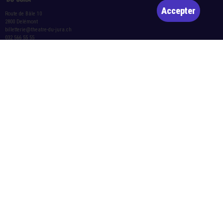
Accepter
Route de Bâle 10
2800 Delémont
billetterie@theatre-du-jura.ch
032 566 55 55
Horaires d’ouverture de la billetterie :
Lettre d’information
Mardi-vendredi : 10h-12h et 14h-17h
S'abonner
Samedi : 10h-12h et 14h-16h
Rejoignez notre groupe WhatsApp