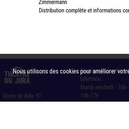
Zimmermann
Distribution complète et informations c
Horaires d’ouverture d
Nous utilisons des cookies pour améliorer votre
billetterie :
Mardi-vendredi : 10h-
14h-17h
Route de Bâle 10
Samedi : 10h-12h et 
2800 Delémont
billetterie@theatre-du-jura.ch
032 566 55 55