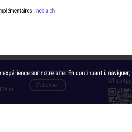
omplémentaires :
nebia.ch
e la
Lettre d’information
Rejoignez
 expérience sur notre site. En continuant à naviguer,
WhatsApp
S'abonner
12h et
14h-16h