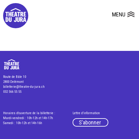
Presse
Fiches et plans techniques
Salles
MENU
Ouvrir le
Dépôts de dossiers
Route de Bâle 10
2800 Delémont
billetterie@theatre-du-jura.ch
032 566 55 55
Horaires d’ouverture de la billetterie :
Lettre d’information
Mardi-vendredi : 10h-12h et 14h-17h
S'abonner
Samedi : 10h-12h et 14h-16h