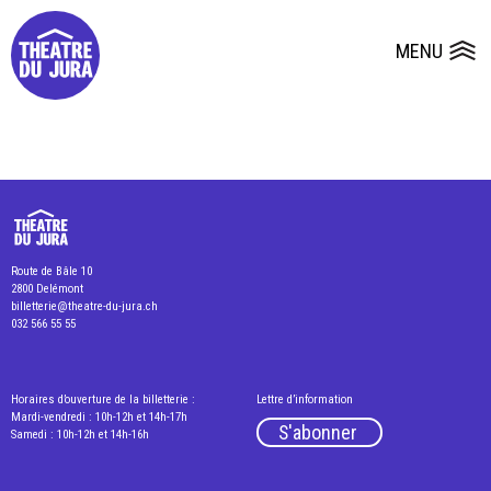
Presse
Fiches et plans techniques
Salles
MENU
Ouvrir le
Dépôts de dossiers
Route de Bâle 10
2800 Delémont
billetterie@theatre-du-jura.ch
032 566 55 55
Horaires d’ouverture de la billetterie :
Lettre d’information
Mardi-vendredi : 10h-12h et 14h-17h
S'abonner
Samedi : 10h-12h et 14h-16h