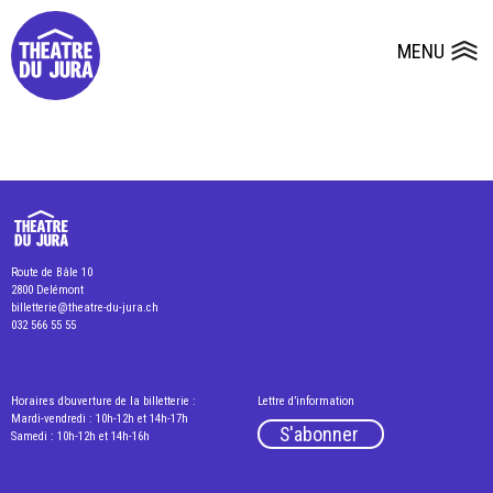
Presse
Fiches et plans techniques
Salles
MENU
Ouvrir le
Dépôts de dossiers
Route de Bâle 10
2800 Delémont
billetterie@theatre-du-jura.ch
032 566 55 55
Horaires d’ouverture de la billetterie :
Lettre d’information
Mardi-vendredi : 10h-12h et 14h-17h
S'abonner
Samedi : 10h-12h et 14h-16h