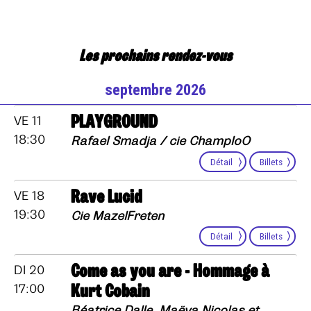
Les prochains rendez-vous
septembre 2026
PLAYGROUND
VE 11
18:30
Rafael Smadja / cie ChamploO
Détail
Billets
Rave Lucid
VE 18
19:30
Cie MazelFreten
Détail
Billets
Come as you are - Hommage à
DI 20
Kurt Cobain
17:00
Béatrice Dalle, Maëva Nicolas et