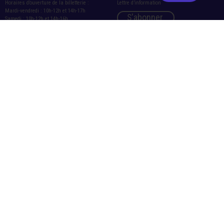
Horaires d’ouverture de la billetterie :
Lettre d’information
Mardi-vendredi : 10h-12h et 14h-17h
S'abonner
Samedi : 10h-12h et 14h-16h
Rejoignez notre groupe WhatsApp