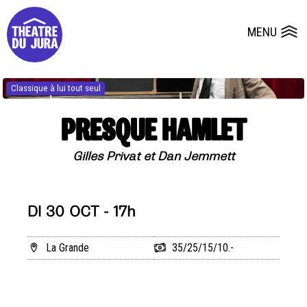
Presse
Fiches et plans techniques
Salles
MENU
Ouvrir le
Dépôts de dossiers
Classique à lui tout seul
PRESQUE HAMLET
Gilles Privat et Dan Jemmett
DI 30 OCT - 17h
La Grande
35/25/15/10.-