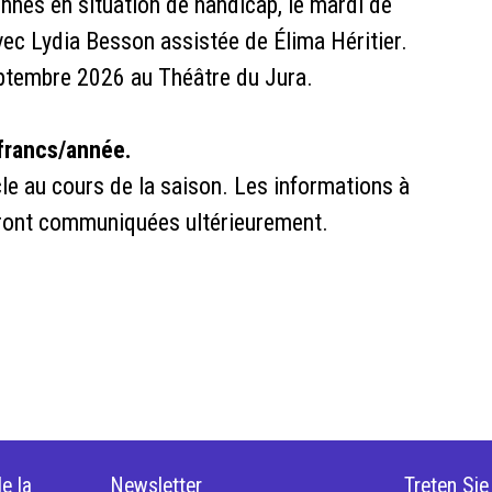
onnes en situation de handicap, le mardi de
ec Lydia Besson assistée de Élima Héritier.
eptembre 2026 au Théâtre du Jura.
francs/année.
e au cours de la saison. Les informations à
seront communiquées ultérieurement.
e la
Newsletter
Treten Si