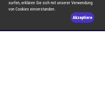
surfen, erklären Sie sich mit unserer Verwendung
von Cookies einverstanden.
Akzeptiere
Route de Bâle 10
2800 Delémont
billetterie@theatre-du-jura.ch
032 566 55 55
Horaires d’ouverture de la billetterie :
Newsletter