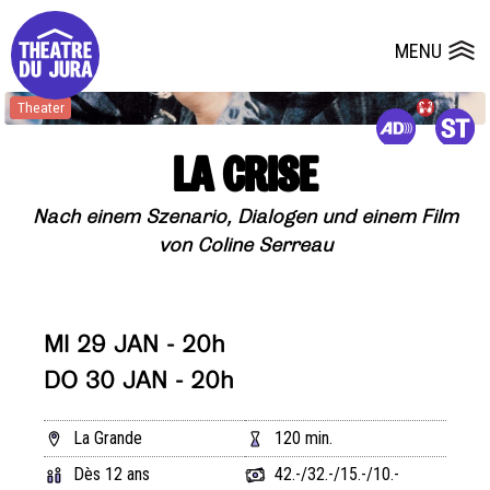
Presse
Technik
Salles
Dépôts de dossiers
MENU
Ouvrir le
Theater
LA CRISE
Nach einem Szenario, Dialogen und einem Film
von Coline Serreau
MI 29 JAN - 20h
DO 30 JAN - 20h
La Grande
120 min.
Dès 12 ans
42.-/32.-/15.-/10.-