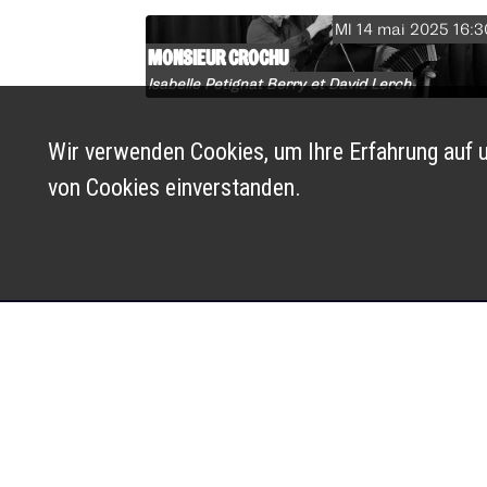
MI 14 mai 2025 16:3
MONSIEUR CROCHU
Isabelle Petignat Berry et David Lerch
Wir verwenden Cookies, um Ihre Erfahrung auf u
von Cookies einverstanden.
Horaires d’ouverture d
billetterie :
Mardi-vendredi : 10h-
14h-17h
Route de Bâle 10
Samedi : 10h-12h et 
2800 Delémont