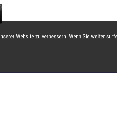
0
nserer Website zu verbessern. Wenn Sie weiter surfe
e la
Newsletter
Treten Si
Gruppe be
Abonnieren
12h et
14h-16h