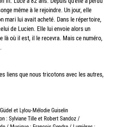
 lit. Luce a 82 ans. Depuis qu’elle a perdu
 songe même à le rejoindre. Un jour, elle
n mari lui avait acheté. Dans le répertoire,
ui de Lucien. Elle lui envoie alors un
là où il est, il le recevra. Mais ce numéro,
.
es liens que nous tricotons avec les autres,
e Güdel et Lylou-Mélodie Guiselin
on : Sylviane Tille et Robert Sandoz /
de / Musique : François Gendre / Lumières :