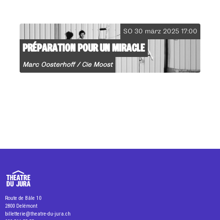
SO 30 märz 2025 17:00
PRÉPARATION POUR UN MIRACLE
Marc Oosterhoff / Cie Moost
Route de Bâle 10
2800 Delémont
billetterie@theatre-du-jura.ch