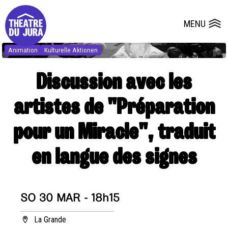
Presse
Technik
Salles
Dépôts de dossiers
MENU
Ouvrir le
Animation
Kulturelle Aktionen
Discussion avec les
artistes de "Préparation
pour un Miracle", traduit
en langue des signes
SO 30 MAR - 18h15
La Grande