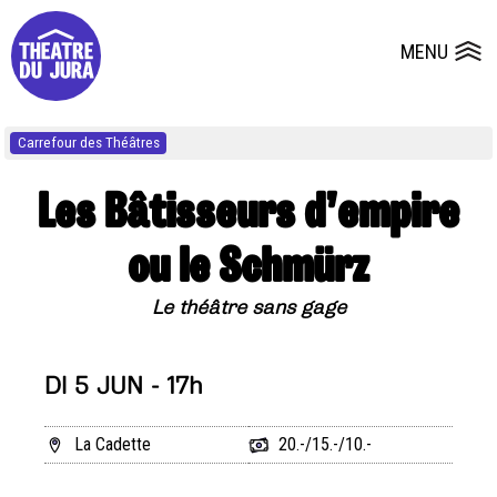
Presse
Fiches et plans techniques
Salles
MENU
Ouvrir le
Dépôts de dossiers
Carrefour des Théâtres
Les Bâtisseurs d’empire
ou le Schmürz
Le théâtre sans gage
DI 5 JUN - 17h
La Cadette
20.-/15.-/10.-