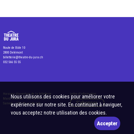
Route de Bâle 10
2800 Delémont
billetterie@theatre-du-jura.ch
032 566 55 55
Horaires d’ouverture de la billetterie :
Lettre d’information
Nous utilisons des cookies pour améliorer votre
Mardi-vendredi : 10h-12h et 14h-17h
S'abonner
Samedi : 10h-12h et 14h-16h
expérience sur notre site. En continuant à naviguer,
vous acceptez notre utilisation des cookies.
Accepter