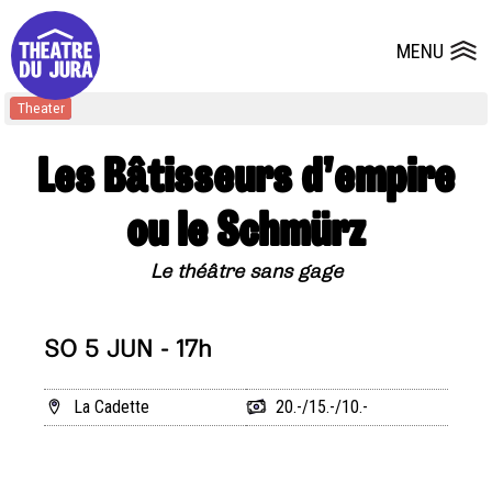
Presse
Technik
Salles
Dépôts de dossiers
MENU
Ouvrir le
Theater
Les Bâtisseurs d’empire
ou le Schmürz
Le théâtre sans gage
SO 5 JUN - 17h
La Cadette
20.-/15.-/10.-