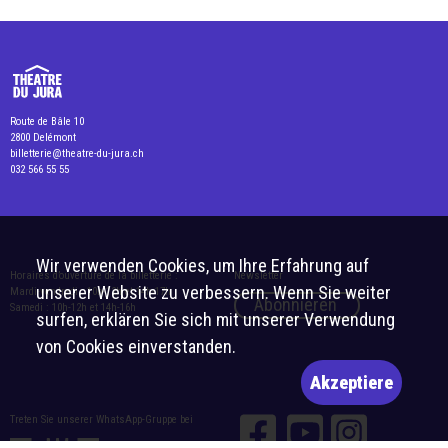
Route de Bâle 10
2800 Delémont
billetterie@theatre-du-jura.ch
032 566 55 55
Wir verwenden Cookies, um Ihre Erfahrung auf
Horaires d’ouverture de la billetterie :
Newsletter
unserer Website zu verbessern. Wenn Sie weiter
Mardi-vendredi : 10h-12h et 14h-17h
Abonnieren
Samedi : 10h-12h et 14h-16h
surfen, erklären Sie sich mit unserer Verwendung
von Cookies einverstanden.
Akzeptiere
Treten Sie unserer WhatsApp-Gruppe bei