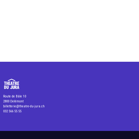
Route de Bâle 10
2800 Delémont
billetterie@theatre-du-jura.ch
032 566 55 55