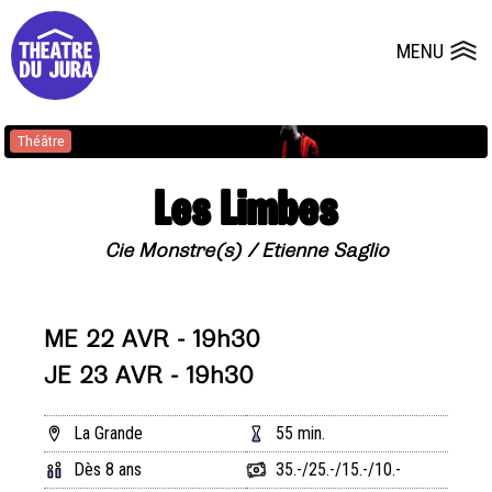
Presse
Fiches et plans techniques
Salles
MENU
Ouvrir le
Dépôts de dossiers
Théâtre
Théâtre
Théâtre
Théâtre
Les Limbes
Cie Monstre(s) / Etienne Saglio
ME 22 AVR - 19h30
JE 23 AVR - 19h30
La Grande
55 min.
Dès 8 ans
35.-/25.-/15.-/10.-