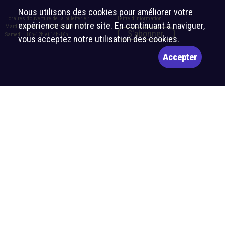
Nous utilisons des cookies pour améliorer votre
Horaires d’ouverture de la billetterie :
Lettre d’information
expérience sur notre site. En continuant à naviguer,
Mardi-vendredi : 10h-12h et 14h-17h
S'abonner
Samedi : 10h-12h et 14h-16h
vous acceptez notre utilisation des cookies.
Accepter
Rejoignez notre groupe WhatsApp