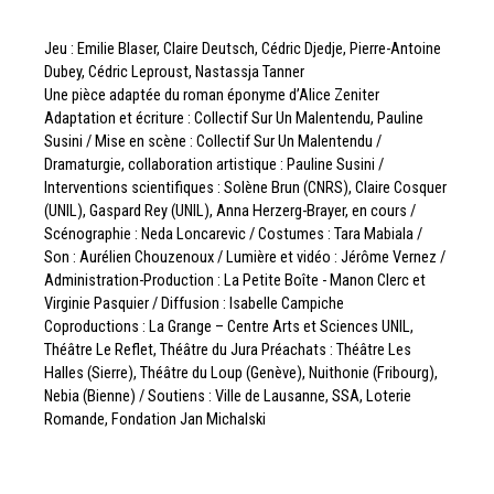
Jeu : Emilie Blaser, Claire Deutsch, Cédric Djedje, Pierre-Antoine
Dubey, Cédric Leproust, Nastassja Tanner
Une pièce adaptée du roman éponyme d’Alice Zeniter
Adaptation et écriture : Collectif Sur Un Malentendu, Pauline
Susini / Mise en scène : Collectif Sur Un Malentendu /
Dramaturgie, collaboration artistique : Pauline Susini /
Interventions scientifiques : Solène Brun (CNRS), Claire Cosquer
(UNIL), Gaspard Rey (UNIL), Anna Herzerg-Brayer, en cours /
Scénographie : Neda Loncarevic / Costumes : Tara Mabiala /
Son : Aurélien Chouzenoux / Lumière et vidéo : Jérôme Vernez /
Administration-Production : La Petite Boîte - Manon Clerc et
Virginie Pasquier / Diffusion : Isabelle Campiche
Coproductions : La Grange – Centre Arts et Sciences UNIL,
Théâtre Le Reflet, Théâtre du Jura Préachats : Théâtre Les
Halles (Sierre), Théâtre du Loup (Genève), Nuithonie (Fribourg),
Nebia (Bienne) / Soutiens : Ville de Lausanne, SSA, Loterie
Romande, Fondation Jan Michalski