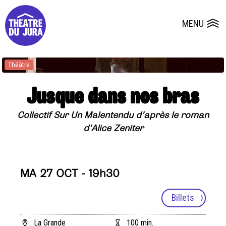
Presse
Fiches et plans techniques
Salles
MENU
Ouvrir le
Dépôts de dossiers
Théâtre
Jusque dans nos bras
Collectif Sur Un Malentendu d’après le roman
d’Alice Zeniter
MA 27 OCT - 19h30
Billets
La Grande
100 min.