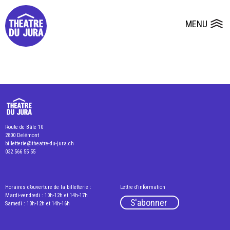
Presse
Fiches et plans techniques
Salles
MENU
Ouvrir le
Dépôts de dossiers
Route de Bâle 10
2800 Delémont
billetterie@theatre-du-jura.ch
032 566 55 55
Horaires d’ouverture de la billetterie :
Lettre d’information
Mardi-vendredi : 10h-12h et 14h-17h
S'abonner
Samedi : 10h-12h et 14h-16h