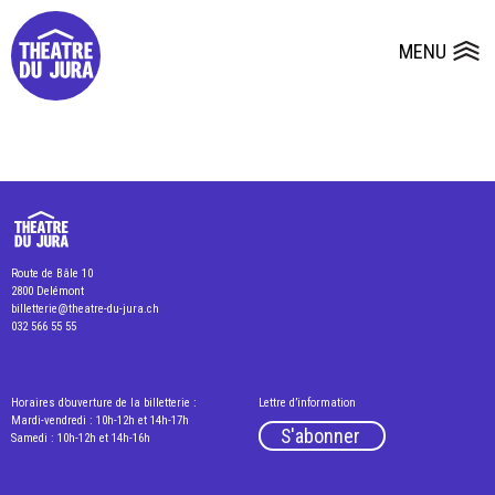
Presse
Fiches et plans techniques
Salles
MENU
Ouvrir le
Dépôts de dossiers
Route de Bâle 10
2800 Delémont
billetterie@theatre-du-jura.ch
032 566 55 55
Horaires d’ouverture de la billetterie :
Lettre d’information
Mardi-vendredi : 10h-12h et 14h-17h
S'abonner
Samedi : 10h-12h et 14h-16h