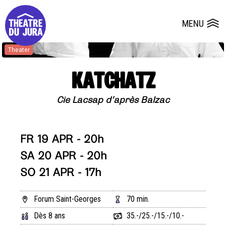
Presse
Technik
Salles
Dépôts de dossiers
MENU
Ouvrir le
Theater
KATCHATZ
Cie Lacsap d’après Balzac
FR 19 APR - 20h
SA 20 APR - 20h
SO 21 APR - 17h
Forum Saint-Georges
70 min.
Dès 8 ans
35.-/25.-/15.-/10.-