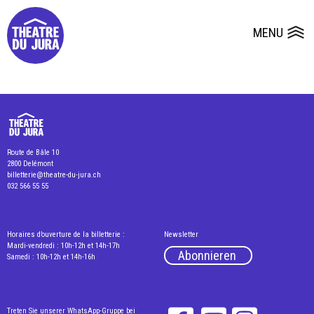
Presse
Technik
Salles
Dépôts de dossiers
MENU
Ouvrir le
Route de Bâle 10
2800 Delémont
billetterie@theatre-du-jura.ch
032 566 55 55
Horaires d’ouverture de la billetterie :
Newsletter
Mardi-vendredi : 10h-12h et 14h-17h
Abonnieren
Samedi : 10h-12h et 14h-16h
Treten Sie unserer WhatsApp-Gruppe bei