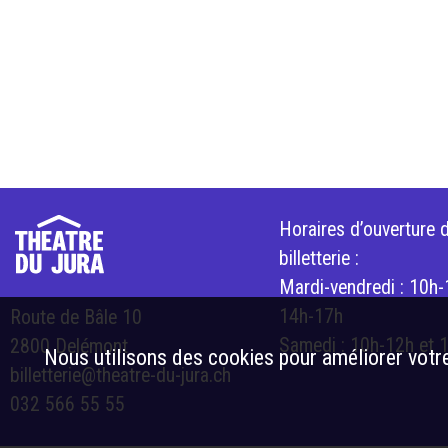
Horaires d’ouverture d
billetterie :
Mardi-vendredi : 10h-
14h-17h
Route de Bâle 10
Samedi : 10h-12h et 
2800 Delémont
Nous utilisons des cookies pour améliorer votre
billetterie@theatre-du-jura.ch
032 566 55 55