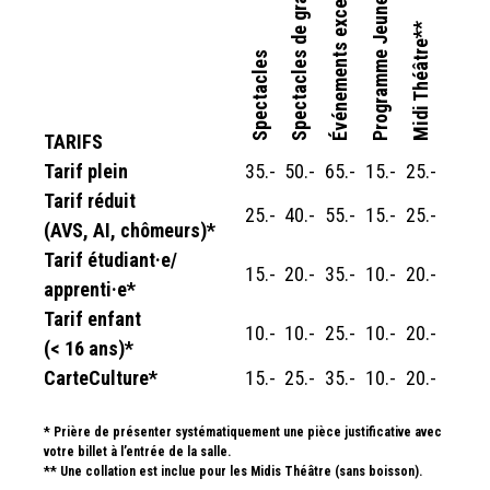
Spectacles de grande ampleur
Événements exceptionnels
Programme Jeunesse
Midi Théâtre**
Spectacles
TARIFS
Tarif plein
35.-
50.-
65.-
15.-
25.-
Tarif réduit
25.-
40.-
55.-
15.-
25.-
(AVS, AI, chômeurs)*
Tarif étudiant·e/
15.-
20.-
35.-
10.-
20.-
apprenti·e*
Tarif enfant
10.-
10.-
25.-
10.-
20.-
(< 16 ans)*
CarteCulture*
15.-
25.-
35.-
10.-
20.-
* Prière de présenter systématiquement une pièce justificative avec
votre billet à l’entrée de la salle.
** Une collation est inclue pour les Midis Théâtre (sans boisson).