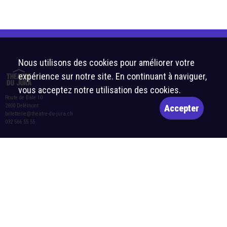
Nous utilisons des cookies pour améliorer votre
expérience sur notre site. En continuant à naviguer,
vous acceptez notre utilisation des cookies.
Route de Bâle 10
2800 Delémont
Accepter
billetterie@theatre-du-jura.ch
032 566 55 55
Horaires d’ouverture de la billetterie :
Lettre d’information
Mardi-vendredi : 10h-12h et 14h-17h
S'abonner
Samedi : 10h-12h et 14h-16h