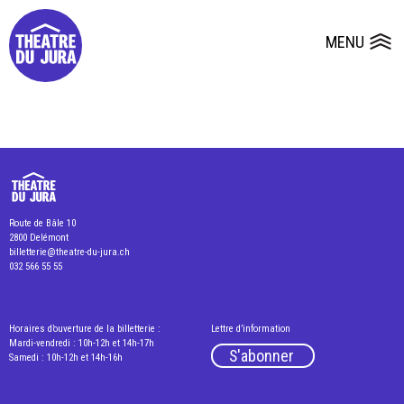
Presse
Fiches et plans techniques
Salles
MENU
Ouvrir le
Dépôts de dossiers
Route de Bâle 10
2800 Delémont
billetterie@theatre-du-jura.ch
032 566 55 55
Horaires d’ouverture de la billetterie :
Lettre d’information
Mardi-vendredi : 10h-12h et 14h-17h
S'abonner
Samedi : 10h-12h et 14h-16h