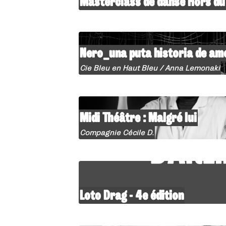
Masterclass de danse Hors d
Nero_una puta historia de am
Cie Bleu en Haut Bleu / Anna Lemonaki
Midi Théâtre : Malgré lui
Compagnie Cécile D.
Loto Drag - 4e édition