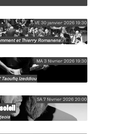
VE 30 janvier 2026 19:30
Comment et Thierry Romanens
MA 3 février 2026 19:30
Taoufiq Izeddiou
SA 7 février 2026 20:00
soleil
geois