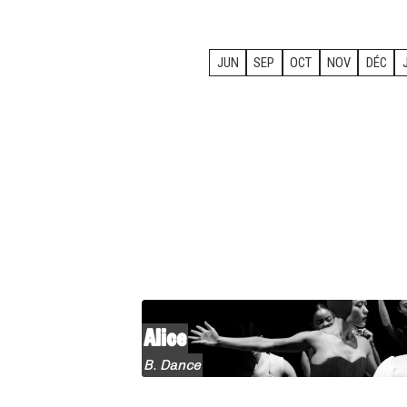
JUN
SEP
OCT
NOV
DÉC
Alice
B. Dance