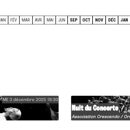
JAN
FÉV
MAR
AVR
MAI
JUN
SEP
OCT
NOV
DÉC
JAN
ME 3 décembre 2025 19:30
Nuit du Concerto
Association Crescendo / Or