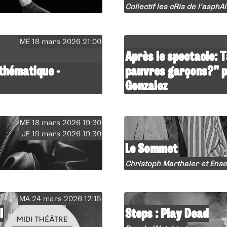
Collectif les cRis de l’asphAl
ME 18 mars 2026 21:00
Après le spectacle: 
 thématique -
pauvres garçons?" p
Gonzalez
ME 18 mars 2026 19:30
JE 19 mars 2026 19:30
Le Sommet
Christoph Marthaler et Ens
MA 24 mars 2026 12:15
l
Steps : Play Dead