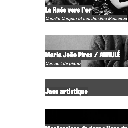
La Ruée vers l’or
Charlie Chaplin et Les Jardins Musicaux
Maria João Pires / ANNULÉ
Concert de piano
Jass artistique