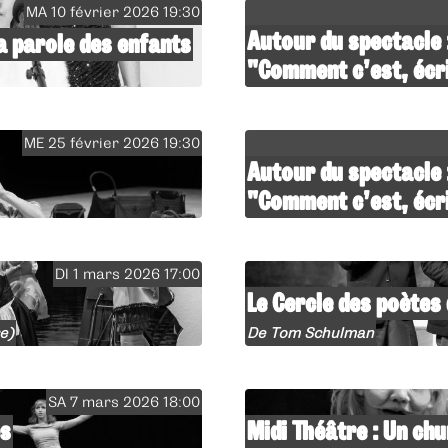
MA 10 février 2026 19:30
Autour du spectacle 
la parole des enfants
"Comment c’est, écr
ME 25 février 2026 19:30
Autour du spectacle 
"Comment c’est, écr
DI 1 mars 2026 17:00
Le Cercle des poètes
e)
De Tom Schulman
SA 7 mars 2026 18:00
es
Midi Théâtre : Un chur