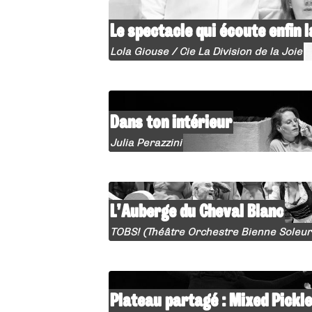
Le spectacle qui écoute enfin 
Lola Giouse / Cie La Division de la Joie
Dans ton intérieur
Julia Perazzini
L’Auberge du Cheval Blanc
TOBS! (Théâtre Orchestre Bienne Soleur
Plateau partagé : Mixed Pickl