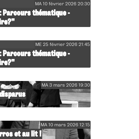
MA 10 février 2026 20:30
: Parcours thématique -
ire?"
ME 25 février 2026 21:45
: Parcours thématique -
ire?"
MA 3 mars 2026 19:30
 disparus
MA 10 mars 2026 12:15
ros et au lit !